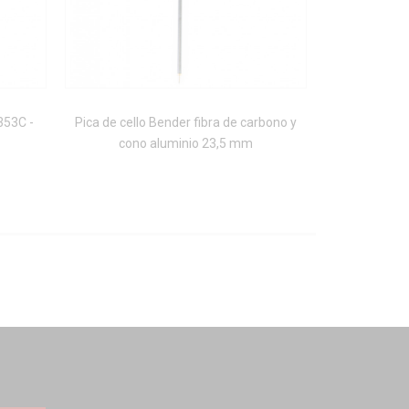
353C -
Pica de cello Bender fibra de carbono y
Pica de cello
cono aluminio 23,5 mm
con