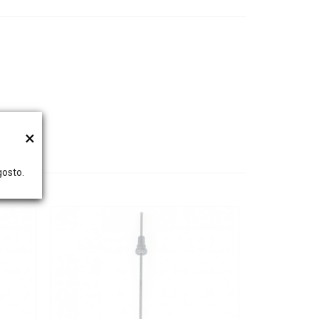
×
gosto.