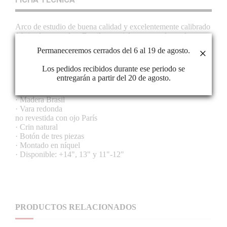
Arco de estudio de buena calidad y excelentemente calibrado
fabricado en madera Brasil, material muy popular en la
fabricación de arcos puesto que ofrece ligereza y resistencia,
Permaneceremos cerrados del 6 al 19 de agosto.
×
así como una menor tendencia a la deformación que otros
materiales. Este modelo resulta ideal para estudiantes que se
Los pedidos recibidos durante ese periodo se
encuentren en nivel principiante.
entregarán a partir del 20 de agosto.
CARACTERÍSTICAS
· Madera Brasil
· Vara redonda
no revestida con ojo París
· Crin natural
· Botón de tres piezas
· Montado en níquel
· Disponible: +14", 13" y 11"-12"
PRODUCTOS RELACIONADOS