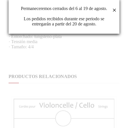
calidad superior, combinados con una mano de obra experta,
dan como resultado cuerdas conocidas por su excelente
Permaneceremos cerrados del 6 al 19 de agosto.
×
estabilidad de afinación y longevidad.
Los pedidos recibidos durante ese periodo se
CARACTERÍSTICAS
entregarán a partir del 20 de agosto.
· 4ª Do H514
· Material: acero trenzado
· Entorchado: tungsteno-plata
· Tensión media
· Tamaño: 4/4
PRODUCTOS RELACIONADOS