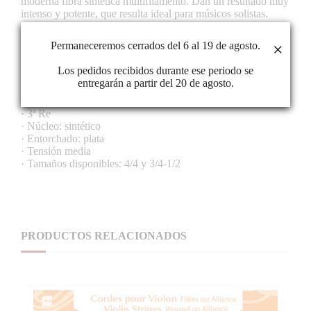
moderna fibra sintética multifilamento. Dan un resultado muy
intenso y potente, que resulta ideal para músicos solistas.
Generan un sonido complejo y brillante. Tienen una enorme
proyección. Poseen una excelente estabilidad de ajuste y son
Permaneceremos cerrados del 6 al 19 de agosto.
×
absolutamente insensibles a las variaciones de temperatura y
humedad. Son también adecuadas para violines eléctricos o
Los pedidos recibidos durante ese periodo se
violines equipados con piezo-pickups.
entregarán a partir del 20 de agosto.
CARACTERÍSTICAS
· 3ª Re
· Núcleo: sintético
· Entorchado: plata
· Tensión media
· Tamaños disponibles: 4/4 y 3/4-1/2
PRODUCTOS RELACIONADOS