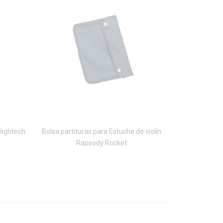
Hightech
Bolsa partituras para Estuche de violín
Estuche pa
Rapsody Rocket
sistema fran
Co