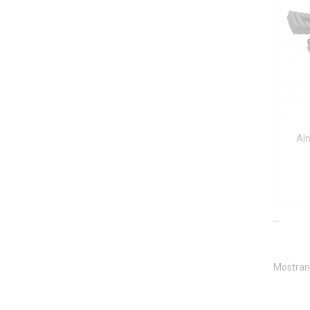
Alm
...
Mostrand