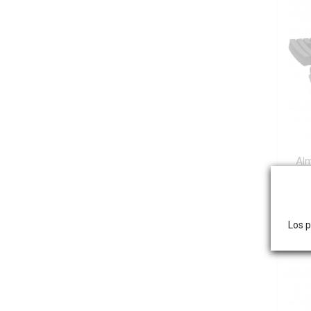
Alm
Los p