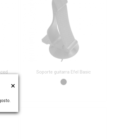
nced
Soporte guitarra Efel Basic
×
gosto.