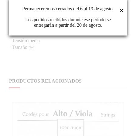
luminoso que el del juego estándar.
Permaneceremos cerrados del 6 al 19 de agosto.
×
CARACTERÍSTICAS
Los pedidos recibidos durante ese periodo se
· RG23 3ª Sol
entregarán a partir del 20 de agosto.
· Núcleo: Sintético
· Entorchado: plata
· Tensión media
· Tamaño 4/4
PRODUCTOS RELACIONADOS