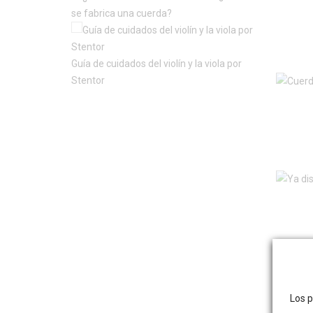
EVEREST
se fabrica una cuerda?
FIEDLER
FOR-TUNE
Guía de cuidados del violín y la viola por
GALAXY
Stentor
GOTZ
HERITAGE
HILL
JARGAR
KNILLING
KNOBLOCH
KUN
LACROIX
LAPELLA
LARSEN
Los p
MACH ONE