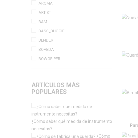
AROMA
ARTIST
BAM
BASS_BUGGIE
BENDER
BOVEDA
BOWGRIPER
CECILIA
CECILIA_ROSIN
ARTÍCULOS MÁS
CLEMENTINO
POPULARES
CODABOW
CONFORTABILE
CYRUS
¿Cómo saber qué medida de instrumento
DADDARIO
Par
necesitas?
EFEL
¿Cómo