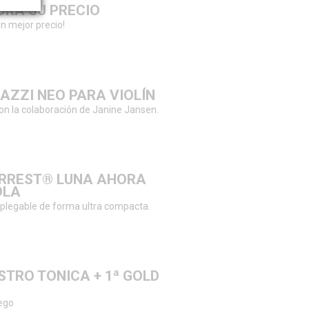
ORA SU PRECIO
un mejor precio!
AZZI NEO PARA VIOLÍN
con la colaboración de Janine Jansen.
ERREST® LUNA AHORA
OLA
 plegable de forma ultra compacta.
STRO TONICA + 1ª GOLD
uego