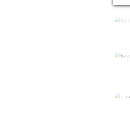
MARCUS_BAUM
MULLER
OPAL
PEDI
PETZ
PIRASTRO
RAPSODY
SOLERA_FLAMENCA
SOPHIE BLANCHARD
SOPHIE_BLANCHARD
STENTOR
STRINGVISION
SUPER_NIKCO
THOMASTIK
TOURTE