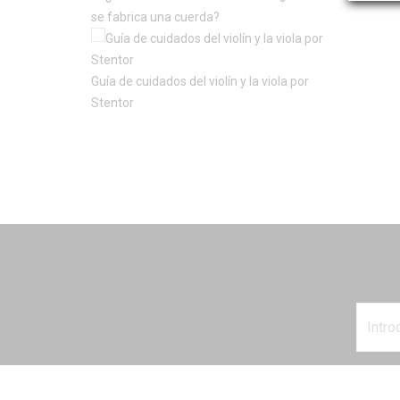
EVEREST
se fabrica una cuerda?
FIEDLER
FOR-TUNE
Guía de cuidados del violín y la viola por
GALAXY
Stentor
GOTZ
HERITAGE
HILL
JARGAR
KNILLING
KNOBLOCH
KUN
LACROIX
LAPELLA
LARSEN
MACH ONE