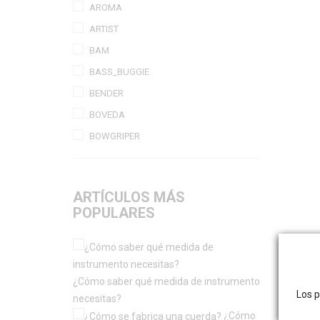
AROMA
ARTIST
BAM
BASS_BUGGIE
BENDER
BOVEDA
BOWGRIPER
CECILIA
CECILIA_ROSIN
ARTÍCULOS MÁS
CLEMENTINO
POPULARES
CODABOW
CONFORTABILE
CYRUS
¿Cómo saber qué medida de instrumento
DADDARIO
Los p
necesitas?
EFEL
¿Cómo